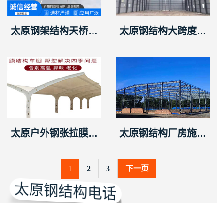
太原钢架结构天桥连
太原钢结构大跨度钢
廊钢构通道过道桥梁
结构厂房
工程
太原户外钢张拉膜结
太原钢结构厂房施工
构工程
案例
2
3
下一页
1
太原钢结构电话