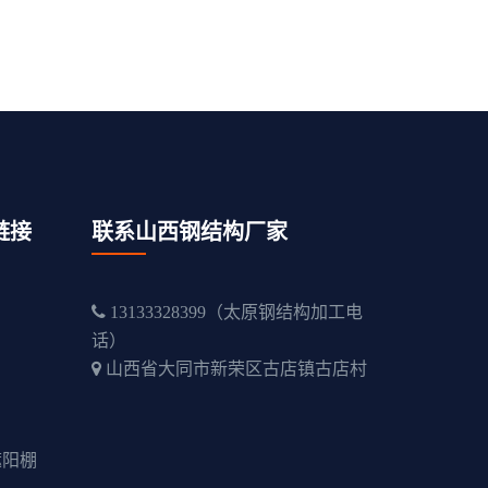
链接
联系山西钢结构厂家
13133328399（太原钢结构加工电
话）
山西省大同市新荣区古店镇古店村
遮阳棚